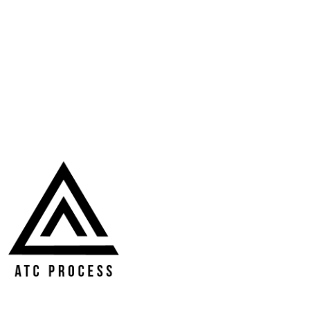
Endüstriyel Hijyen Ekipmanları
Paslanmaz Çelik Borulama Sistemleri
İçecek Dolum Makinesi
Gazlı İçecek Dolum Makinesi
Dondurma Üretim Makineleri
Çikolata Üretim Makineleri