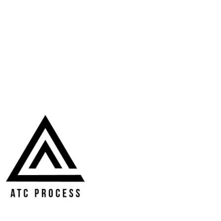
Endüstriyel Hijyen Ekipmanları
Paslanmaz Çelik Borulama Sistemleri
İçecek Dolum Makinesi
Gazlı İçecek Dolum Makinesi
Dondurma Üretim Makineleri
Çikolata Üretim Makineleri