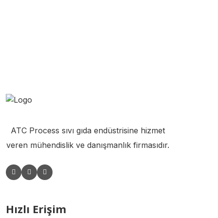
İçecek Dolum Makinesi
Gazlı İçecek Dolum Makinesi
Dondurma Üretim Makineleri
Çikolata Üretim Makineleri
ATC Process sıvı gıda endüstrisine hizmet
veren mühendislik ve danışmanlık firmasıdır.
Hızlı Erişim