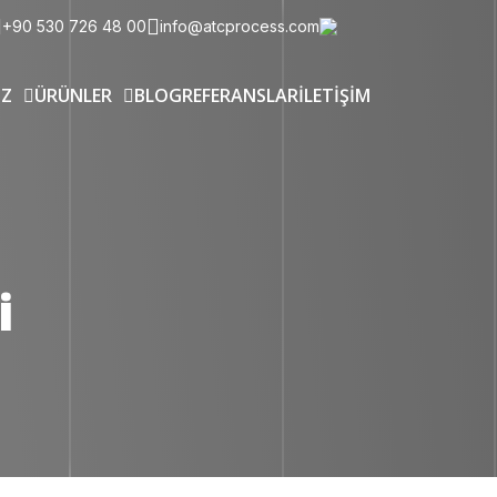
+90 530 726 48 00
info@atcprocess.com
IZ
ÜRÜNLER
BLOG
REFERANSLAR
İLETİŞİM
i